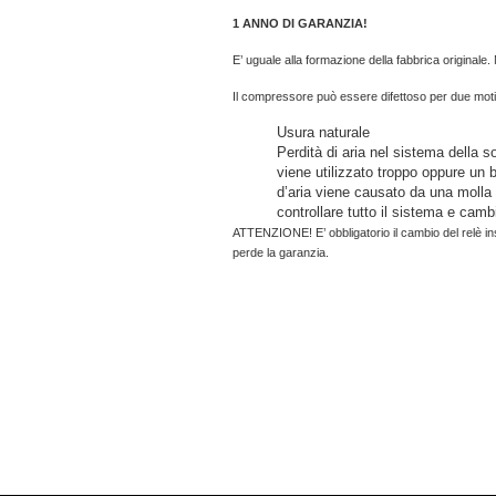
1 ANNO DI GARANZIA!
E’ uguale alla formazione della fabbrica originale
Il compressore può essere difettoso per due moti
Usura naturale
Perdità di aria nel sistema della 
viene utilizzato troppo oppure un b
d’aria viene causato da una molla u
controllare tutto il sistema e camb
ATTENZIONE! E’ obbligatorio il cambio del relè in
perde la garanzia.