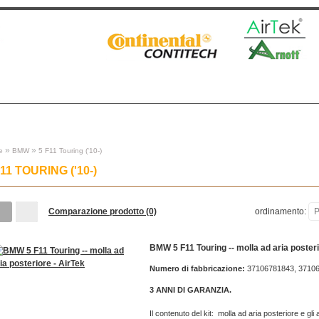
NTATTI
»
»
e
BMW
5 F11 Touring ('10-)
F11 TOURING ('10-)
Comparazione prodotto (0)
ordinamento:
P
BMW 5 F11 Touring -- molla ad aria posteri
Numero di fabbricazione:
37106781843, 3710
3 ANNI DI GARANZIA.
Il contenuto del kit: molla ad aria posteriore e gl