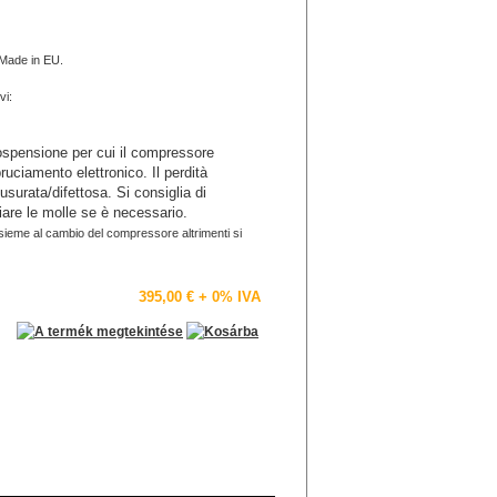
. Made in EU.
vi:
sospensione per cui il compressore
ruciamento elettronico. Il perdità
surata/difettosa. Si consiglia di
iare le molle se è necessario.
sieme al cambio del compressore altrimenti si
395,00 €
+ 0% IVA