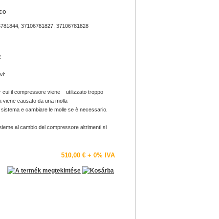
co
6781844, 37106781827, 37106781828
.
vi:
er cui il compressore viene utilizzato troppo
ia viene causato da una molla
o il sistema e cambiare le molle se è necessario.
sieme al cambio del compressore altrimenti si
510,00 €
+ 0% IVA