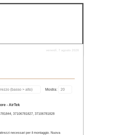
venerdì, 7 agosto 2026
rezzo (basso > alto)
Mostra:
20
ore - AirTek
6781844, 37106781827, 37106781828
i attrezzi necessari per il montaggio. Nuova