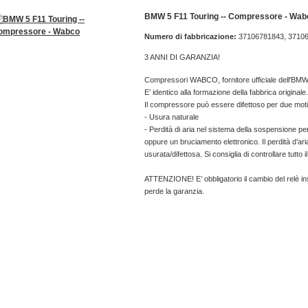
BMW 5 F11 Touring -- Compressore - Wab
Numero di fabbricazione:
37106781843, 3710
3 ANNI DI GARANZIA!
Compressori WABCO, fornitore ufficiale dell'BMW
E’ identico alla formazione della fabbrica originale.
Il compressore può essere difettoso per due moti
- Usura naturale
- Perdità di aria nel sistema della sospensione p
oppure un bruciamento elettronico. Il perdità d’ar
usurata/difettosa. Si consiglia di controllare tutt
ATTENZIONE! E’ obbligatorio il cambio del relè in
perde la garanzia.