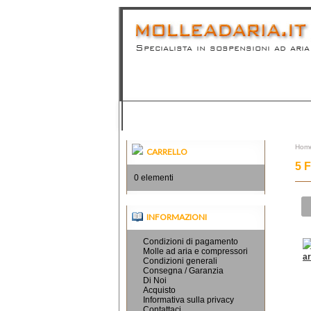
Specialista in sospensioni ad aria
PRODOTTI
CONSEGNA / GARANZIA
CO
Hom
CARRELLO
5 
0 elementi
INFORMAZIONI
Condizioni di pagamento
Molle ad aria e compressori
Condizioni generali
Consegna / Garanzia
Di Noi
Acquisto
Informativa sulla privacy
Contattaci