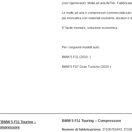
(non rigenerata!). Molla ad aria AirTek. Fabbricat
Le molle ad aria e compressori commercializzati da
più innovativa con materiali resistenti, duraturi e di
E’ facile montare, soluzione economica
Per i seguenti modelli auto:
BMW 5 F11 (2010- )
BMW 5 F07 Gran Turismo (2010-)
BMW 5 F11 Touring -- Compressore
Numero di fabbricazione:
37106781843, 3710