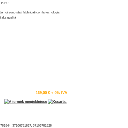
a in EU
 noi sono stati fabbricati con la tecnologia
 alta qualità
169,00 €
+ 0% IVA
6781844, 37106781827, 37106781828