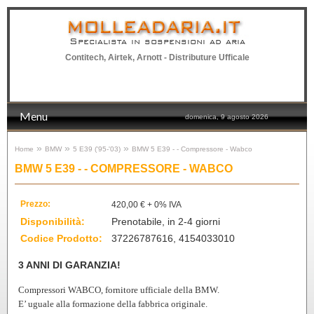
Specialista in sospensioni ad aria
Contitech, Airtek, Arnott - Distributure Ufficale
0 Prodotto(i) - 0,00 €
Menu
domenica, 9 agosto 2026
»
»
»
Home
BMW
5 E39 ('95-'03)
BMW 5 E39 - - Compressore - Wabco
BMW 5 E39 - - COMPRESSORE - WABCO
Prezzo:
420,00 € + 0% IVA
Disponibilità:
Prenotabile, in 2-4 giorni
Codice Prodotto:
37226787616, 4154033010
3 ANNI DI GARANZIA!
Compressori WABCO, fornitore ufficiale della BMW.
E’ uguale alla formazione della fabbrica originale.