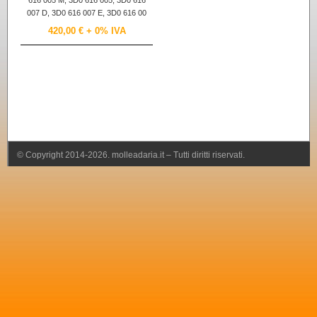
616 005 M, 3D0 616 005, 3D0 616
007 D, 3D0 616 007 E, 3D0 616 00
420,00 €
+ 0% IVA
© Copyright 2014-2026. molleadaria.it – Tutti diritti riservati.