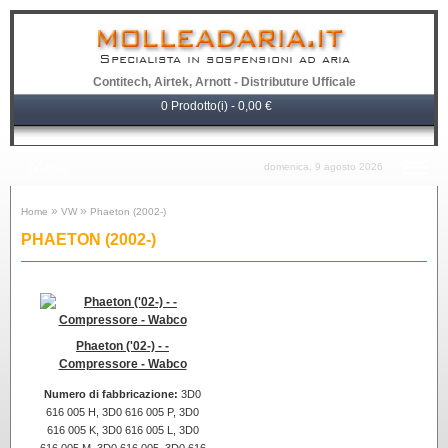
Specialista in sospensioni ad aria
Contitech, Airtek, Arnott - Distributure Ufficale
0 Prodotto(i) - 0,00 €
Menu
domenica, 9 agosto 2026
»
»
Home
VW
Phaeton (2002-)
PHAETON (2002-)
Phaeton ('02-) - -
Compressore - Wabco
Numero di fabbricazione:
3D0
616 005 H, 3D0 616 005 P, 3D0
616 005 K, 3D0 616 005 L, 3D0