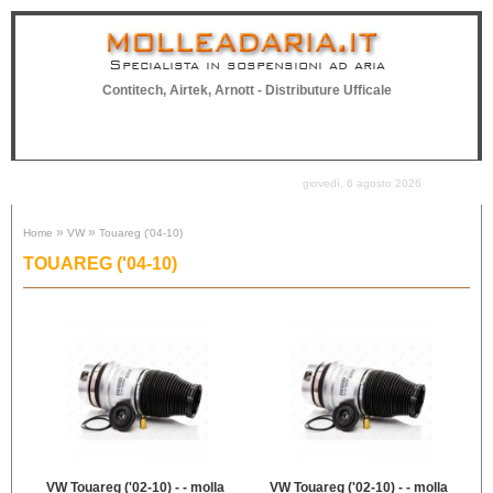
Specialista in sospensioni ad aria
Contitech, Airtek, Arnott - Distributure Ufficale
0 Prodotto(i) - 0,00 €
Menu
giovedì, 6 agosto 2026
»
»
Home
VW
Touareg ('04-10)
TOUAREG ('04-10)
VW Touareg ('02-10) - - molla
VW Touareg ('02-10) - - molla