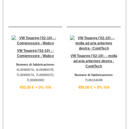
VW Touareg ('02-10) - -
Compressore - Wabco
VW Touareg ('02-10) - - molla
ad aria anteriore destra -
Numero di fabbricazione:
ContiTech
4L0698007A, 4L0698007B,
7L0698007A, 7L0698007D,
Numero di fabbricazione:
7L0698006D
7L8616404B
450,00 €
+ 0% IVA
499,00 €
+ 0% IVA